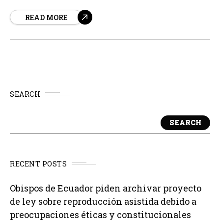
millones de toneladas de carne, lo que supone un
READ MORE
crecimiento del 6% interanual. Esto es especialmente
notable teniendo en cuenta que el sector internacional
del porcino...
SEARCH
SEARCH
RECENT POSTS
Obispos de Ecuador piden archivar proyecto
de ley sobre reproducción asistida debido a
preocupaciones éticas y constitucionales