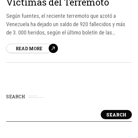
Víctimas del Terremoto
Según fuentes, el reciente terremoto que azotó a
Venezuela ha dejado un saldo de 920 fallecidos y más
de 3. 000 heridos, según el último boletín de las
autoridades del gobierno interino. Sin embargo, en
READ MORE
medio de la tragedia, un grupo de jóvenes venezolanos
ha demostrado valor y solidaridad al lanzarse a rescatar
a...
SEARCH
SEARCH