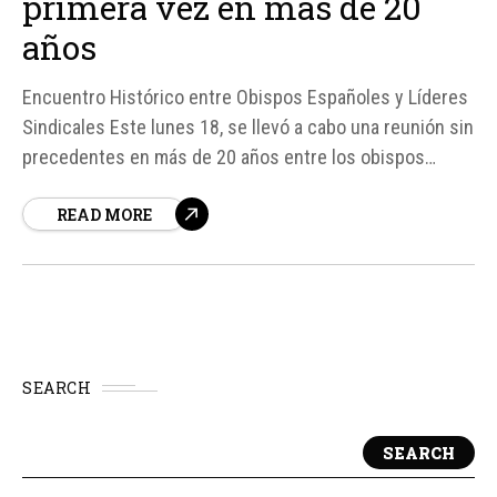
primera vez en más de 20
años
Encuentro Histórico entre Obispos Españoles y Líderes
Sindicales Este lunes 18, se llevó a cabo una reunión sin
precedentes en más de 20 años entre los obispos
españoles y los líderes de los sindicatos mayoritarios,
READ MORE
Unión General de Trabajadores (UGT) y Comisiones
Obreras (CCOO), en la sede de la Conferencia Episcopal
Española (CEE)...
SEARCH
SEARCH