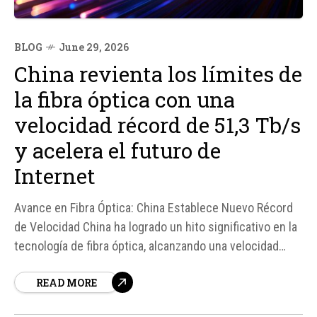
BLOG
June 29, 2026
China revienta los límites de
la fibra óptica con una
velocidad récord de 51,3 Tb/s
y acelera el futuro de
Internet
Avance en Fibra Óptica: China Establece Nuevo Récord
de Velocidad China ha logrado un hito significativo en la
tecnología de fibra óptica, alcanzando una velocidad
récord de 51,3 terabytes por segundo (Tb/s) en una
READ MORE
prueba de campo realizada por un equipo compuesto
por China Telecom, Yangtze Optical Fibre and Cable y