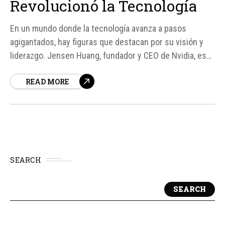
Revolucionó la Tecnología
En un mundo donde la tecnología avanza a pasos
agigantados, hay figuras que destacan por su visión y
liderazgo. Jensen Huang, fundador y CEO de Nvidia, es
uno de ellos. Con una historia que comienza en Taiwán y
READ MORE
se desarrolla en Estados Unidos, Huang ha llevado a
Nvidia a convertirse en la empresa...
SEARCH
SEARCH