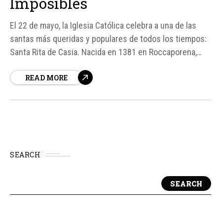
Imposibles
El 22 de mayo, la Iglesia Católica celebra a una de las
santas más queridas y populares de todos los tiempos:
Santa Rita de Casia. Nacida en 1381 en Roccaporena,
Italia, Rita vivió una vida marcada por el dolor, la fe y la
READ MORE
devoción. Su nombre se ha convertido en sinónimo de
esperanza y...
SEARCH
SEARCH