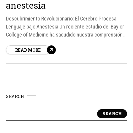
anestesia
Descubrimiento Revolucionario: El Cerebro Procesa
Lenguaje bajo Anestesia Un reciente estudio del Baylor
College of Medicine ha sacudido nuestra comprensión
del cerebro humano, revelando que, incluso bajo
READ MORE
anestesia general, nuestra mente sigue siendo capaz de
procesar el lenguaje de forma compleja. Según el doctor
Sammer Sheth, líder de la investigación, el cerebro está
mucho...
SEARCH
SEARCH