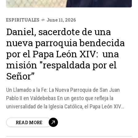
ESPIRITUALES
June 11, 2026
Daniel, sacerdote de una
nueva parroquia bendecida
por el Papa León XIV: una
misión "respaldada por el
Señor”
Un Llamado a la Fe: La Nueva Parroquia de San Juan
Pablo II en Valdebebas En un gesto que refleja la
universalidad de la Iglesia Católica, el Papa León XIV
bendijo recientemente la primera piedra de 18 nuevas
READ MORE
parroquias en la provincia eclesiástica de Madrid, entre
ellas, la parroquia de San Juan Pablo II en el...