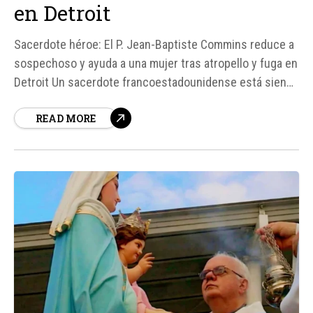
en Detroit
Sacerdote héroe: El P. Jean-Baptiste Commins reduce a
sospechoso y ayuda a una mujer tras atropello y fuga en
Detroit Un sacerdote francoestadounidense está siendo
aclamado como un héroe después de intervenir
READ MORE
rápidamente en las inmediaciones del Santuario San
José de Detroit, Estados Unidos. El canónigo P.