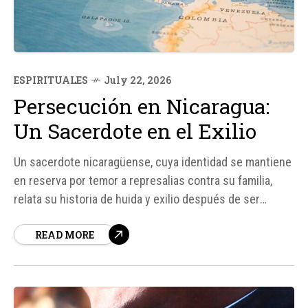
ESPIRITUALES
July 22, 2026
Persecución en Nicaragua:
Un Sacerdote en el Exilio
Un sacerdote nicaragüense, cuya identidad se mantiene
en reserva por temor a represalias contra su familia,
relata su historia de huida y exilio después de ser
perseguido por el gobierno de Daniel Ortega. Según
READ MORE
fuentes, el sacerdote tuvo que abandonar su país en
enero de 2024, luego de que las autoridades emitieran
una...