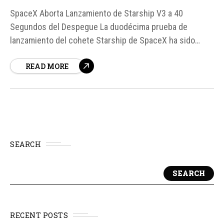
SpaceX Aborta Lanzamiento de Starship V3 a 40
Segundos del Despegue La duodécima prueba de
lanzamiento del cohete Starship de SpaceX ha sido
abortada a solo 40 segundos del despegue debido a un
READ MORE
fallo en el brazo que conecta la torre de lanzamiento con
el cohete. Según fuentes, el equipo de mando se vio
obligado a...
SEARCH
SEARCH
RECENT POSTS