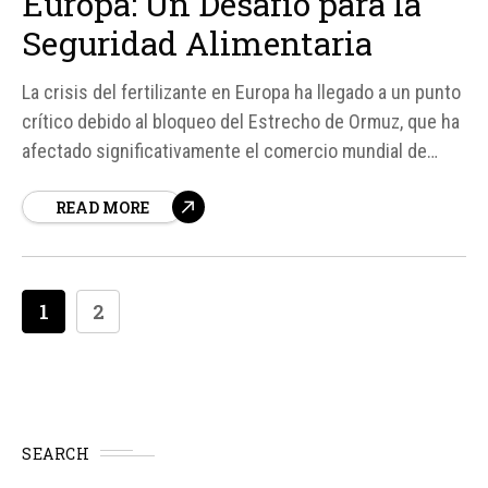
Europa: Un Desafío para la
Seguridad Alimentaria
La crisis del fertilizante en Europa ha llegado a un punto
crítico debido al bloqueo del Estrecho de Ormuz, que ha
afectado significativamente el comercio mundial de
fertilizantes. Según fuentes de Naciones Unidas,
READ MORE
aproximadamente un tercio del comercio mundial de
fertilizantes y un 20% del gas natural licuado (GNL)
global pasa por esta ruta,...
1
2
SEARCH