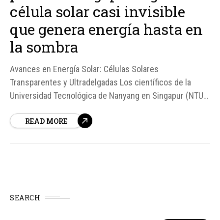
célula solar casi invisible
que genera energía hasta en
la sombra
Avances en Energía Solar: Células Solares
Transparentes y Ultradelgadas Los científicos de la
Universidad Tecnológica de Nanyang en Singapur (NTU)
han logrado un importante avance en la tecnología de
READ MORE
energía solar, desarrollando células solares
transparentes y ultradelgadas basadas en perovskita, un
material semiconductor con una gran versatilidad.
SEARCH