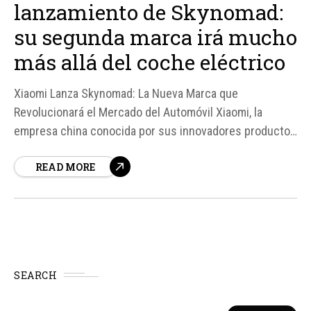
lanzamiento de Skynomad:
su segunda marca irá mucho
más allá del coche eléctrico
Xiaomi Lanza Skynomad: La Nueva Marca que
Revolucionará el Mercado del Automóvil Xiaomi, la
empresa china conocida por sus innovadores productos
electrónicos, ha anunciado el lanzamiento de su
READ MORE
segunda marca, Skynomad, que se enfocará en la
producción de coches eléctricos y híbridos. Según
fuentes, Skynomad será la gama de entrada...
SEARCH