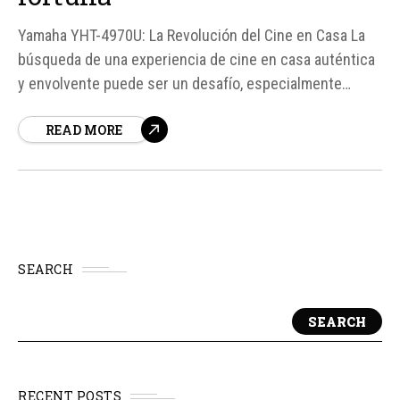
Yamaha YHT-4970U: La Revolución del Cine en Casa La
búsqueda de una experiencia de cine en casa auténtica
y envolvente puede ser un desafío, especialmente
cuando se considera la comodidad y el presupuesto.
READ MORE
Yamaha, un líder en la industria del sonido, ha lanzado el
YHT-4970U, un sistema de cine en...
SEARCH
SEARCH
RECENT POSTS