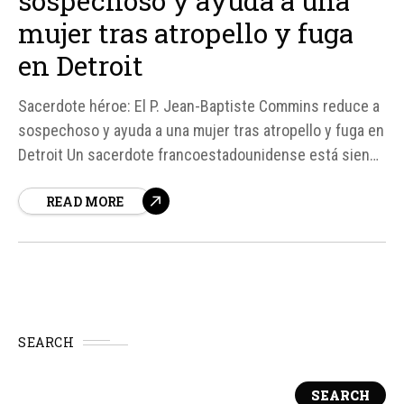
sospechoso y ayuda a una
mujer tras atropello y fuga
en Detroit
Sacerdote héroe: El P. Jean-Baptiste Commins reduce a
sospechoso y ayuda a una mujer tras atropello y fuga en
Detroit Un sacerdote francoestadounidense está siendo
aclamado como un héroe después de intervenir
READ MORE
rápidamente en las inmediaciones del Santuario San
José de Detroit, Estados Unidos. El canónigo P.
SEARCH
SEARCH