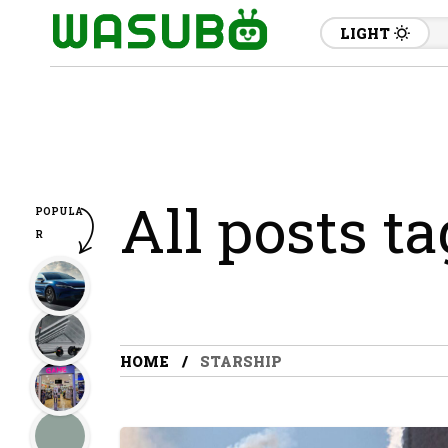
LIGHT
All posts t
POPULA
R
HOME
STARSHIP