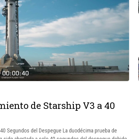
miento de Starship V3 a 40
a 40 Segundos del Despegue La duodécima prueba de
a sido abortada a solo 40 segundos del despegue debido