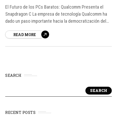
El Futuro de los PCs Baratos: Qualcomm Presenta el
Snapdragon C La empresa de tecnología Qualcomm ha
dado un paso importante hacia la democratización del
acceso a la tecnología de alta calidad con la
READ MORE
presentación del nuevo procesador Snapdragon C. Este
chip está diseñado específicamente para portátiles de
entrada, dirigidos a...
SEARCH
SEARCH
RECENT POSTS