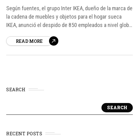
Según fuentes, el grupo Inter IKEA, dueño de la marca de
la cadena de muebles y objetos para el hogar sueca
IKEA, anunció el despido de 850 empleados a nivel global
para simplificar su estructura y concentrar recursos.
READ MORE
Esto se debe a que la empresa se ha vuelto "demasiado
compleja y fragmentada" en un...
SEARCH
SEARCH
RECENT POSTS