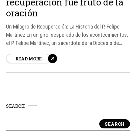
recuperación fue fruto de la
oración
Un Milagro de Recuperación: La Historia del P. Felipe
Martínez En un giro inesperado de los acontecimientos,
el P. Felipe Martínez, un sacerdote de la Diócesis de
Saltillo en Coahuila, México, ha compartido su
READ MORE
inspiradora historia de recuperación después de sufrir
un grave accidente de tráfico que cambió su vida para
siempre...
SEARCH
SEARCH