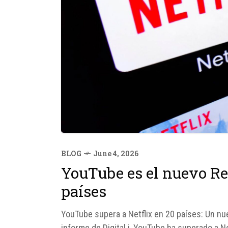
BLOG
June 4, 2026
YouTube es el nuevo Rey
países
YouTube supera a Netflix en 20 países: Un n
informe de Digital i, YouTube ha superado a Ne