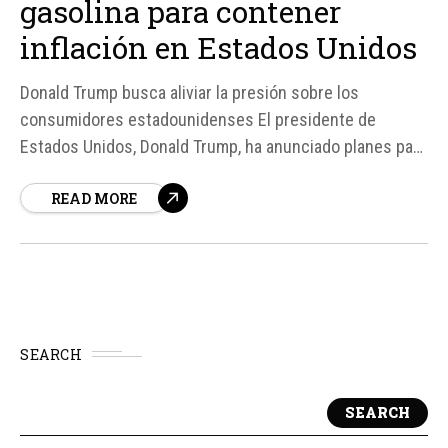
gasolina para contener
inflación en Estados Unidos
Donald Trump busca aliviar la presión sobre los
consumidores estadounidenses El presidente de
Estados Unidos, Donald Trump, ha anunciado planes para
suspender temporalmente el impuesto federal a los
READ MORE
combustibles con el objetivo de contener el impacto del
fuerte aumento en el precio de la gasolina, que ha sido
provocado por el bloqueo del estrecho de Ormuz...
SEARCH
SEARCH