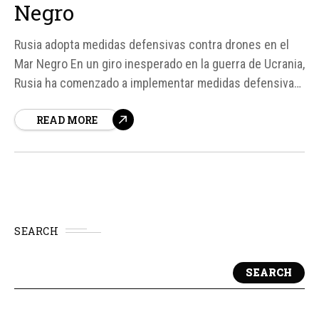
Negro
Rusia adopta medidas defensivas contra drones en el
Mar Negro En un giro inesperado en la guerra de Ucrania,
Rusia ha comenzado a implementar medidas defensivas
contra drones en sus patrulleras en el Mar Negro.
READ MORE
Según fuentes, las embarcaciones Project 21980
Grachonok han sido equipadas con estructuras
metálicas en forma de jaulas para protegerse de...
SEARCH
SEARCH