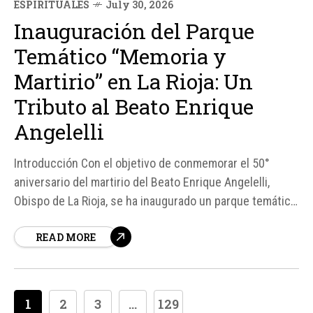
ESPIRITUALES
July 30, 2026
Inauguración del Parque
Temático “Memoria y
Martirio” en La Rioja: Un
Tributo al Beato Enrique
Angelelli
Introducción Con el objetivo de conmemorar el 50°
aniversario del martirio del Beato Enrique Angelelli,
Obispo de La Rioja, se ha inaugurado un parque temático
dedicado a su memoria. El espacio, denominado
READ MORE
"Memoria y Martirio", busca combinar fe, historia y
naturaleza, convirtiéndose en un destino para
peregrinos y turistas religiosos.
1
2
3
...
129