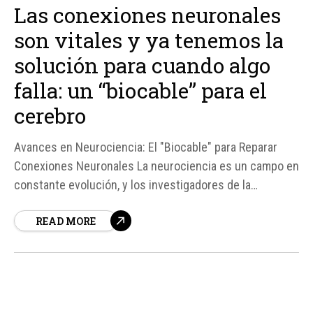
Las conexiones neuronales
son vitales y ya tenemos la
solución para cuando algo
falla: un “biocable” para el
cerebro
Avances en Neurociencia: El "Biocable" para Reparar
Conexiones Neuronales La neurociencia es un campo en
constante evolución, y los investigadores de la
Universidad de Duke acaban de dar un paso importante
READ MORE
hacia la comprensión y reparación del cerebro humano.
Según fuentes, han desarrollado un "biocable" biológico
llamado LinCx, que permite crear sinapsis...