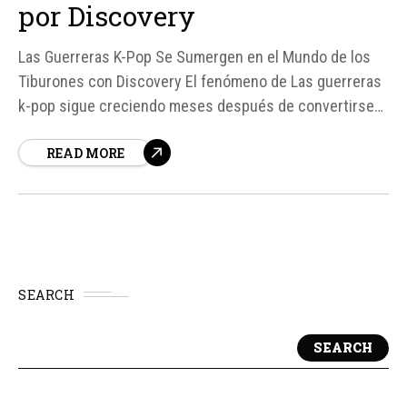
por Discovery
Las Guerreras K-Pop Se Sumergen en el Mundo de los
Tiburones con Discovery El fenómeno de Las guerreras
k-pop sigue creciendo meses después de convertirse
en uno de los mayores éxitos recientes de Netflix. La
READ MORE
película animada no solo arrasó en visualizaciones,
también logró trascender bastante más allá del
streaming, hasta el punto...
SEARCH
SEARCH