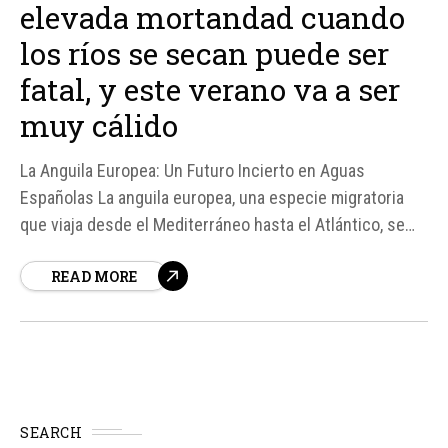
elevada mortandad cuando
los ríos se secan puede ser
fatal, y este verano va a ser
muy cálido
La Anguila Europea: Un Futuro Incierto en Aguas
Españolas La anguila europea, una especie migratoria
que viaja desde el Mediterráneo hasta el Atlántico, se
enfrenta a un futuro incierto en las aguas españolas.
READ MORE
Aunque no está en peligro de extinción todavía, los
científicos advierten que su elevada mortandad cuando
los ríos...
SEARCH