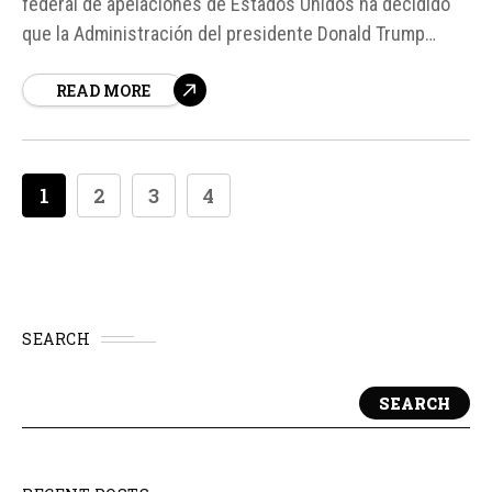
federal de apelaciones de Estados Unidos ha decidido
que la Administración del presidente Donald Trump
puede seguir aplicando el arancel global del 10%
READ MORE
impuesto en febrero. Esta decisión se produce después
de que el Supremo invalidara gran parte del esquema
arancelario anterior del presidente.
1
2
3
4
SEARCH
SEARCH