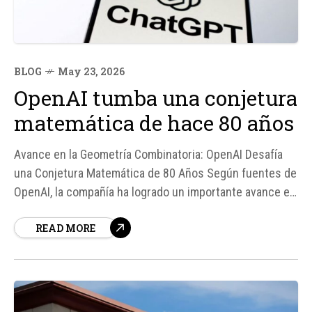
BLOG
May 23, 2026
OpenAI tumba una conjetura
matemática de hace 80 años
Avance en la Geometría Combinatoria: OpenAI Desafía
una Conjetura Matemática de 80 Años Según fuentes de
OpenAI, la compañía ha logrado un importante avance en
la geometría combinatoria, al desmontar una conjetura
READ MORE
planteada en 1946 por el destacado matemático Paul
Erdős. El problema en cuestión se refiere a...