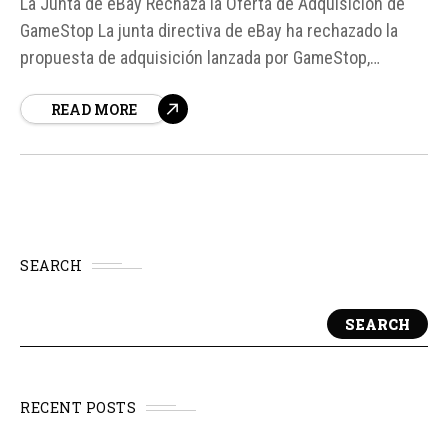
La Junta de eBay Rechaza la Oferta de Adquisición de
GameStop La junta directiva de eBay ha rechazado la
propuesta de adquisición lanzada por GameStop,
valorada en 55. 000 millones de dólares. Según fuentes,
READ MORE
el presidente de eBay, Paul Pressler, expresó en una
carta al CEO de GameStop, Ryan Cohen, que la propuesta
no...
SEARCH
SEARCH
RECENT POSTS