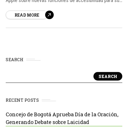
Apple sobre nuevas funciones de accesibilidad para sus
sistemas operativos ha generado un gran interés en la
READ MORE
comunidad tecnológica. Según fuentes, estos avances
podrían estar relacionados con los rumoreados AirPods
con cámara infrarroja, que...
SEARCH
SEARCH
RECENT POSTS
Concejo de Bogotá Aprueba Día de la Oración,
Generando Debate sobre Laicidad