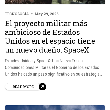
TECNOLOGÍA
May 29, 2026
El proyecto militar más
ambicioso de Estados
Unidos en el espacio tiene
un nuevo dueño: SpaceX
Estados Unidos y SpaceX: Una Nueva Era en
Comunicaciones Militares El Gobierno de los Estados
Unidos ha dado un paso significativo en su estrategia
militar en el espacio al contratar a SpaceX, la empresa
READ MORE
fundada por Elon Musk, para actuar como la columna
vertebral de su sistema de telecomunicaciones
militares. Este acuerdo, valorado en 2.