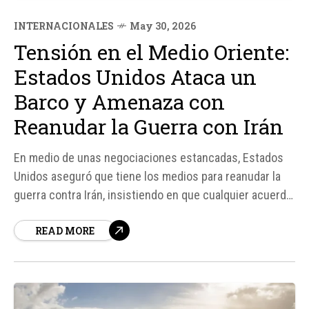
INTERNACIONALES
May 30, 2026
Tensión en el Medio Oriente:
Estados Unidos Ataca un
Barco y Amenaza con
Reanudar la Guerra con Irán
En medio de unas negociaciones estancadas, Estados
Unidos aseguró que tiene los medios para reanudar la
guerra contra Irán, insistiendo en que cualquier acuerdo
de paz solo será posible si se respetan sus "líneas
READ MORE
rojas". Las fuerzas estadounidenses atacaron un buque
que intentaba romper el bloqueo de Washington a los
puertos iraníes cerca...