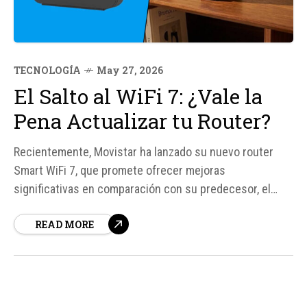
TECNOLOGÍA
May 27, 2026
El Salto al WiFi 7: ¿Vale la
Pena Actualizar tu Router?
Recientemente, Movistar ha lanzado su nuevo router
Smart WiFi 7, que promete ofrecer mejoras
significativas en comparación con su predecesor, el
Smart WiFi 6. La pregunta del millón es: ¿merece la pena
READ MORE
actualizar tu router a esta nueva tecnología. En este
artículo, exploraremos las diferencias clave entre
ambos modelos y analizaremos si el salto...