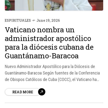
ESPIRITUALES
June 19, 2026
Vaticano nombra un
administrador apostólico
para la diócesis cubana de
Guantánamo-Baracoa
Nuevo Administrador Apostólico para la Diócesis de
Guantánamo-Baracoa Según fuentes de la Conferencia
de Obispos Católicos de Cuba (COCC), el Vaticano ha
nombrado a Mons. Marcos Pirán Gómez como
READ MORE
administrador apostólico de la Diócesis de Guantánamo-
Baracoa. Este nombramiento se produce tras la muerte
del obispo...