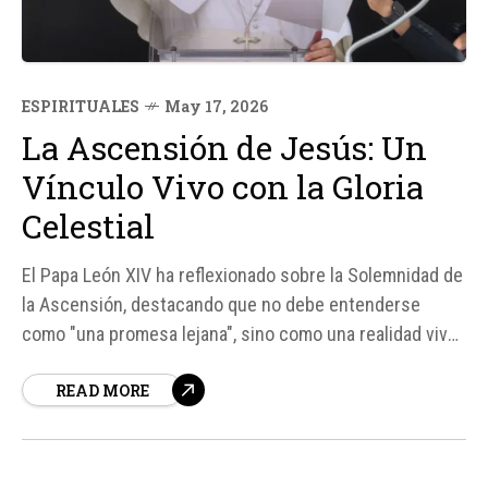
ESPIRITUALES
May 17, 2026
La Ascensión de Jesús: Un
Vínculo Vivo con la Gloria
Celestial
El Papa León XIV ha reflexionado sobre la Solemnidad de
la Ascensión, destacando que no debe entenderse
como "una promesa lejana", sino como una realidad viva
y presente en esta vida. Según el Pontífice, la
READ MORE
Ascensión nos muestra un vínculo vivo que nos atrae
hacia la gloria celestial, ampliando y elevando nuestro
horizonte...