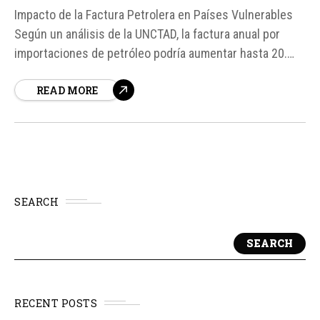
Impacto de la Factura Petrolera en Países Vulnerables
Según un análisis de la UNCTAD, la factura anual por
importaciones de petróleo podría aumentar hasta 20.
000 millones de dólares para países vulnerables si el
READ MORE
precio del crudo se mantiene alto. Esto tendría un
impacto significativo en la economía de estos...
SEARCH
SEARCH
RECENT POSTS