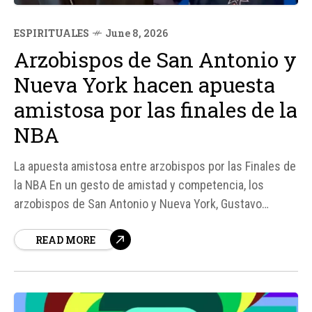
ESPIRITUALES
June 8, 2026
Arzobispos de San Antonio y
Nueva York hacen apuesta
amistosa por las finales de la
NBA
La apuesta amistosa entre arzobispos por las Finales de
la NBA En un gesto de amistad y competencia, los
arzobispos de San Antonio y Nueva York, Gustavo
García-Siller y Ronald Hicks, respectivamente, han
READ MORE
hecho una apuesta amistosa sobre el resultado de las
Finales de la NBA entre los San Antonio Spurs y los New
York Knicks...