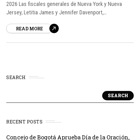
2026 Las fiscales generales de Nueva York y Nueva
Jersey, Letitia James y Jennifer Davenport,
respectivamente, han iniciado una investigación sobre
READ MORE
las prácticas de venta de entradas de la Fifa para la Copa
Mundial de Fútbol 2026, que se disputará en Estados
Unidos, México y Canadá...
SEARCH
SEARCH
RECENT POSTS
Concejo de Bogotá Aprueba Día de la Oración,