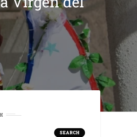
la Virgen del
H
SEARCH