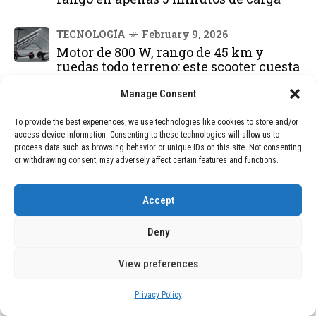
TECNOLOGÍA
February 9, 2026
Motor de 800 W, rango de 45 km y
ruedas todo terreno: este scooter cuesta
solo 300 euros y representa una
adquisición impresionante
Manage Consent
To provide the best experiences, we use technologies like cookies to store and/or
BLOG
December 24, 2025
access device information. Consenting to these technologies will allow us to
GAME se Une a la Oferta de Balizas V16
process data such as browsing behavior or unique IDs on this site. Not consenting
Geolocalizadas, Obligatorias a Partir de
or withdrawing consent, may adversely affect certain features and functions.
2026
Accept
BLOG
December 24, 2025
Devastadora Explosión en Residencia
Deny
de Ancianos de Pensilvania Deja al
Menos Dos Víctimas Fatales
View preferences
Privacy Policy
DEAL OF THE MONTH