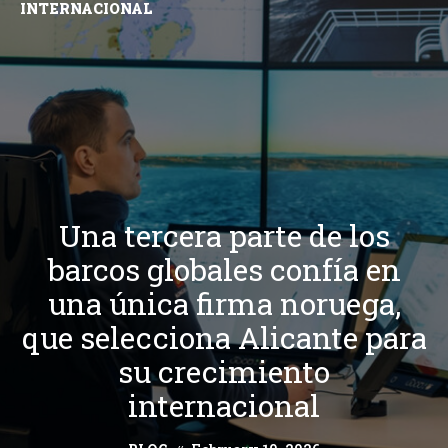
INTERNACIONAL
Una tercera parte de los
barcos globales confía en
una única firma noruega,
que selecciona Alicante para
su crecimiento
internacional