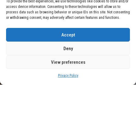
LA APLICACIÓN DE SHEIN APARENTABA SER
To provide the best experiences, we use technologies like cookies to store and/or
access device information. Consenting to these technologies will allow us to
INOFENSIVA: LA COMISIÓN EUROPEA INICIA UNA
process data such as browsing behavior or unique IDs on this site. Not consenting
or withdrawing consent, may adversely affect certain features and functions.
INVESTIGACIÓN POR VARIOS RIESGOS
ALARMANTES
Accept
Deny
View preferences
Privacy Policy
La aplicación de Shein
aparentaba ser inofensiva: la
Comisión Europea inicia