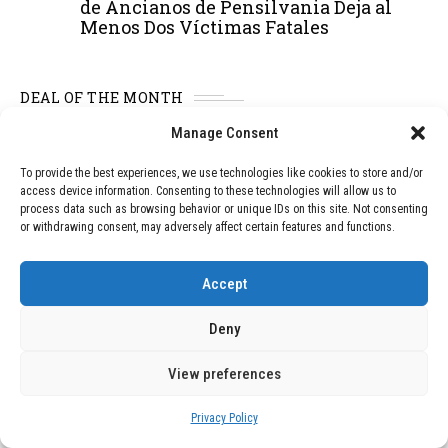
de Ancianos de Pensilvania Deja al
Menos Dos Víctimas Fatales
DEAL OF THE MONTH
Manage Consent
01
TECNOLOGÍA
December 24, 2025
Vídeo impactante: BYD revela en
To provide the best experiences, we use technologies like cookies to store and/or
grabación cómo añadir 400 km de rango
access device information. Consenting to these technologies will allow us to
en apenas 5 minutos de carga
process data such as browsing behavior or unique IDs on this site. Not consenting
or withdrawing consent, may adversely affect certain features and functions.
02
TECNOLOGÍA
February 9, 2026
Accept
Motor de 800 W, rango de 45 km y
ruedas todo terreno: este scooter cuesta
Deny
solo 300 euros y representa una
adquisición impresionante
View preferences
Privacy Policy
03
BLOG
December 24, 2025