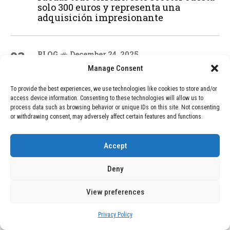
solo 300 euros y representa una
adquisición impresionante
03
BLOG
December 24, 2025
GAME se Une a la Oferta de Balizas V16
Manage Consent
Geolocalizadas, Obligatorias a Partir de
2026
To provide the best experiences, we use technologies like cookies to store and/or
access device information. Consenting to these technologies will allow us to
process data such as browsing behavior or unique IDs on this site. Not consenting
or withdrawing consent, may adversely affect certain features and functions.
04
BLOG
December 24, 2025
Devastadora Explosión en Residencia
Accept
de Ancianos de Pensilvania Deja al
Menos Dos Víctimas Fatales
Deny
View preferences
ADVERTISEMENT
Privacy Policy