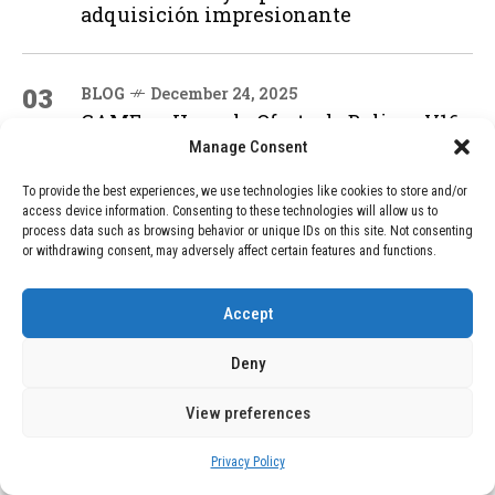
adquisición impresionante
03
BLOG
December 24, 2025
GAME se Une a la Oferta de Balizas V16
Geolocalizadas, Obligatorias a Partir de
Manage Consent
2026
To provide the best experiences, we use technologies like cookies to store and/or
access device information. Consenting to these technologies will allow us to
process data such as browsing behavior or unique IDs on this site. Not consenting
04
BLOG
December 24, 2025
or withdrawing consent, may adversely affect certain features and functions.
Devastadora Explosión en Residencia
de Ancianos de Pensilvania Deja al
Accept
Menos Dos Víctimas Fatales
Deny
ADVERTISEMENT
View preferences
Privacy Policy