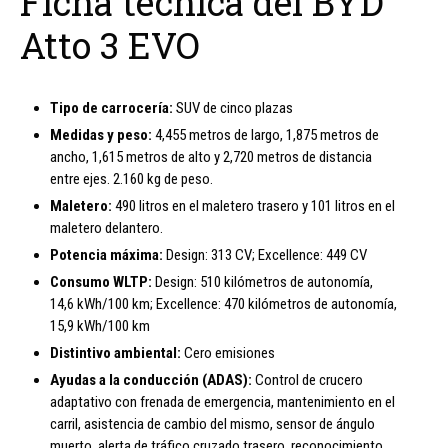
Ficha técnica del BYD
Atto 3 EVO
Tipo de carrocería:
SUV de cinco plazas
Medidas y peso:
4,455 metros de largo, 1,875 metros de
ancho, 1,615 metros de alto y 2,720 metros de distancia
entre ejes. 2.160 kg de peso.
Maletero:
490 litros en el maletero trasero y 101 litros en el
maletero delantero.
Potencia máxima:
Design: 313 CV; Excellence: 449 CV
Consumo WLTP:
Design: 510 kilómetros de autonomía,
14,6 kWh/100 km; Excellence: 470 kilómetros de autonomía,
15,9 kWh/100 km
Distintivo ambiental:
Cero emisiones
Ayudas a la conducción (ADAS):
Control de crucero
adaptativo con frenada de emergencia, mantenimiento en el
carril, asistencia de cambio del mismo, sensor de ángulo
muerto, alerta de tráfico cruzado trasero, reconocimiento