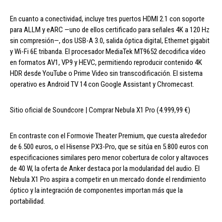
En cuanto a conectividad, incluye tres puertos HDMI 2.1 con soporte
para ALLM y eARC —uno de ellos certificado para señales 4K a 120 Hz
sin compresión—, dos USB-A 3.0, salida óptica digital, Ethernet gigabit
y Wi-Fi 6E tribanda. El procesador MediaTek MT9652 decodifica vídeo
en formatos AV1, VP9 y HEVC, permitiendo reproducir contenido 4K
HDR desde YouTube o Prime Video sin transcodificación. El sistema
operativo es Android TV 14 con Google Assistant y Chromecast.
Sitio oficial de Soundcore | Comprar Nebula X1 Pro (4.999,99 €)
En contraste con el Formovie Theater Premium, que cuesta alrededor
de 6.500 euros, o el Hisense PX3-Pro, que se sitúa en 5.800 euros con
especificaciones similares pero menor cobertura de color y altavoces
de 40 W, la oferta de Anker destaca por la modularidad del audio. El
Nebula X1 Pro aspira a competir en un mercado donde el rendimiento
óptico y la integración de componentes importan más que la
portabilidad.