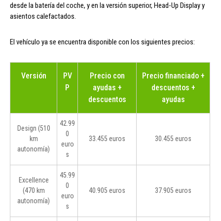
desde la batería del coche, y en la versión superior, Head-Up Display y
asientos calefactados.
El vehículo ya se encuentra disponible con los siguientes precios:
Versión
PV
Precio con
Precio financiado +
P
ayudas +
descuentos +
descuentos
ayudas
42.99
Design (510
0
km
33.455 euros
30.455 euros
euro
autonomía)
s
45.99
Excellence
0
(470 km
40.905 euros
37.905 euros
euro
autonomía)
s