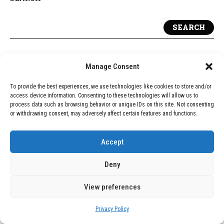
SEARCH
Manage Consent
RECENT POSTS
To provide the best experiences, we use technologies like cookies to store and/or
Ataques contra la Iglesia Católica en Nueva
access device information. Consenting to these technologies will allow us to
process data such as browsing behavior or unique IDs on this site. Not consenting
York: Un Patrón de Vandalismo y Odio
or withdrawing consent, may adversely affect certain features and functions.
El Papa León XIV y su posible visita a México:
Una invitación pendiente
Accept
El Consejo de la OEA Considera Reunión de
Deny
Emergencia sobre la Situación en Nicaragua
View preferences
Concejo de Bogotá Aprueba Día de la Oración,
Generando Debate sobre Laicidad
Privacy Policy
Ceuta, un Baluarte de Fe en la Construcción