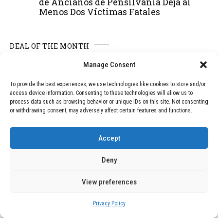
de Ancianos de Pensilvania Deja al
Menos Dos Víctimas Fatales
DEAL OF THE MONTH
Manage Consent
01
TECNOLOGÍA
December 24, 2025
Vídeo impactante: BYD revela en
To provide the best experiences, we use technologies like cookies to store and/or
grabación cómo añadir 400 km de rango
access device information. Consenting to these technologies will allow us to
en apenas 5 minutos de carga
process data such as browsing behavior or unique IDs on this site. Not consenting
or withdrawing consent, may adversely affect certain features and functions.
02
TECNOLOGÍA
February 9, 2026
Accept
Motor de 800 W, rango de 45 km y
ruedas todo terreno: este scooter cuesta
Deny
solo 300 euros y representa una
adquisición impresionante
View preferences
Privacy Policy
03
BLOG
December 24, 2025