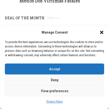
Menos Dos Víctimas Fatales
DEAL OF THE MONTH
01
TECNOLOGÍA
December 24, 2025
Manage Consent
Vídeo impactante: BYD revela en
grabación cómo añadir 400 km de rango
To provide the best experiences, we use technologies like cookies to store and/or
en apenas 5 minutos de carga
access device information. Consenting to these technologies will allow us to
process data such as browsing behavior or unique IDs on this site. Not consenting
or withdrawing consent, may adversely affect certain features and functions.
02
TECNOLOGÍA
February 9, 2026
Motor de 800 W, rango de 45 km y
Accept
ruedas todo terreno: este scooter cuesta
solo 300 euros y representa una
Deny
adquisición impresionante
View preferences
03
BLOG
December 24, 2025
Privacy Policy
GAME se Une a la Oferta de Balizas V16