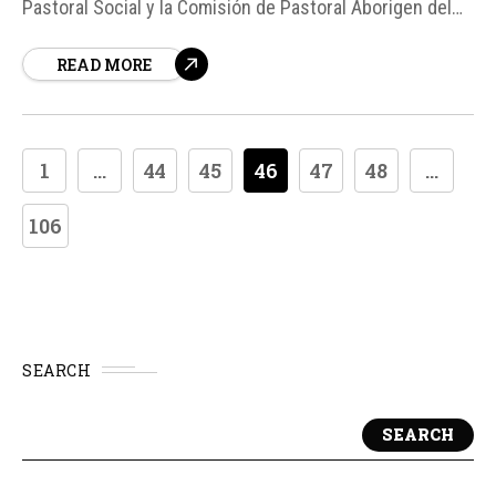
Pastoral Social y la Comisión de Pastoral Aborigen del
episcopado argentino, ha expresado su preocupación
READ MORE
sobre el proyecto de ley de inviolabilidad de la propiedad
privada que se encuentra en tratamiento en el Senado
argentino...
1
...
44
45
46
47
48
...
106
SEARCH
SEARCH