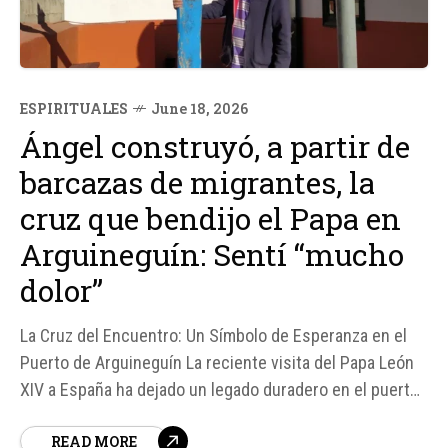
ESPIRITUALES
June 18, 2026
Ángel construyó, a partir de
barcazas de migrantes, la
cruz que bendijo el Papa en
Arguineguín: Sentí “mucho
dolor”
La Cruz del Encuentro: Un Símbolo de Esperanza en el
Puerto de Arguineguín La reciente visita del Papa León
XIV a España ha dejado un legado duradero en el puerto
de Arguineguín, donde una cruz gigante elaborada con
READ MORE
madera de cayucos de migrantes permanecerá como