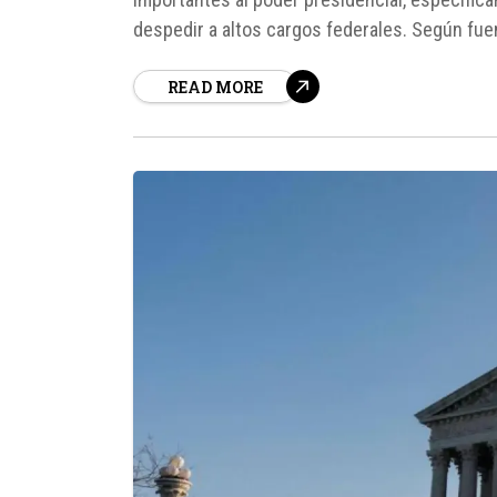
despedir a altos cargos federales. Según fue
jefe de la Reserva Federal, lo que marca un hit
READ MORE