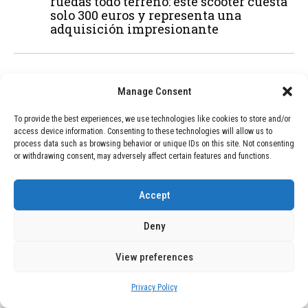
ruedas todo terreno: este scooter cuesta
solo 300 euros y representa una
adquisición impresionante
03
BLOG
December 24, 2025
Manage Consent
GAME se Une a la Oferta de Balizas V16
Geolocalizadas, Obligatorias a Partir de
To provide the best experiences, we use technologies like cookies to store and/or
2026
access device information. Consenting to these technologies will allow us to
process data such as browsing behavior or unique IDs on this site. Not consenting
or withdrawing consent, may adversely affect certain features and functions.
04
BLOG
December 24, 2025
Devastadora Explosión en Residencia
Accept
de Ancianos de Pensilvania Deja al
Menos Dos Víctimas Fatales
Deny
View preferences
ADVERTISEMENT
Privacy Policy