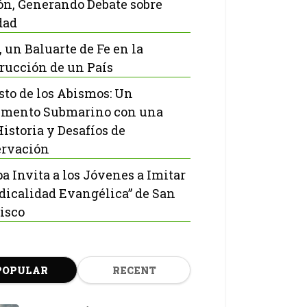
ón, Generando Debate sobre
dad
, un Baluarte de Fe en la
rucción de un País
isto de los Abismos: Un
mento Submarino con una
Historia y Desafíos de
rvación
pa Invita a los Jóvenes a Imitar
adicalidad Evangélica” de San
isco
POPULAR
RECENT