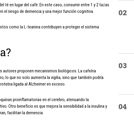
l té en lugar del café. En este caso, consumir entre 1 y 2 tazas
02
 en el riesgo de demencia y una mejor función cognitiva.
estos como la L-teanina contribuyen a proteger el sistema
na?
03
los autores proponen mecanismos biológicos. La cafeína
o, lo que no solo aumenta la vigilia, sino que también podría
roteína ligada al Alzheimer en exceso.
oquinas proinflamatorias en el cerebro, atenuando la
04
vo. Otro beneficio es que mejora la sensibilidad a la insulina y
ran, facilitan la demencia.
a