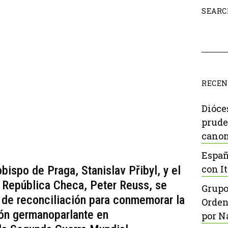
SEARC
RECEN
Dióce
prude
canon
Españ
con It
obispo de Praga, Stanislav Přibyl, y el
 República Checa, Peter Reuss, se
Grupo
 de reconciliación para conmemorar la
Orden
ón germanoparlante en
por N