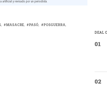
 artificial y revisado por un periodista.
S
MASACRE
PASÓ
POSGUERRA
DEAL 
01
02