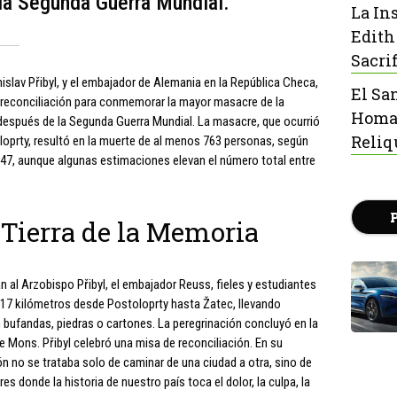
la Segunda Guerra Mundial.
La In
Edith
Sacrif
nislav Přibyl, y el embajador de Alemania en la República Checa,
El Sa
e reconciliación para conmemorar la mayor masacre de la
Homaj
espués de la Segunda Guerra Mundial. La masacre, que ocurrió
Reliq
oloprty, resultó en la muerte de al menos 763 personas, según
7, aunque algunas estimaciones elevan el número total entre
 Tierra de la Memoria
an al Arzobispo Přibyl, el embajador Reuss, fieles y estudiantes
 17 kilómetros desde Postoloprty hasta Žatec, llevando
 bufandas, piedras o cartones. La peregrinación concluyó en la
de Mons. Přibyl celebró una misa de reconciliación. En su
ón no se trataba solo de caminar de una ciudad a otra, sino de
res donde la historia de nuestro país toca el dolor, la culpa, la