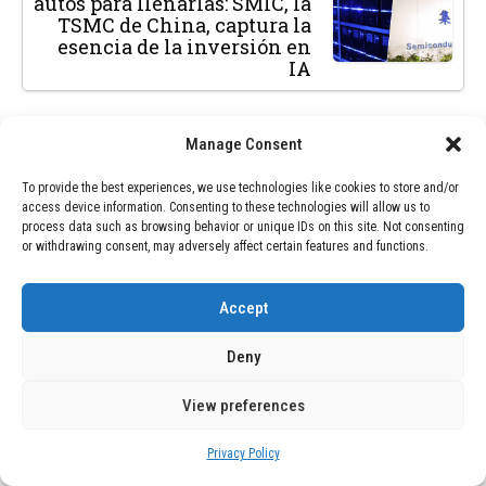
autos para llenarlas: SMIC, la
TSMC de China, captura la
esencia de la inversión en
IA
Manage Consent
To provide the best experiences, we use technologies like cookies to store and/or
access device information. Consenting to these technologies will allow us to
SEARCH
process data such as browsing behavior or unique IDs on this site. Not consenting
or withdrawing consent, may adversely affect certain features and functions.
SEARCH
Accept
Deny
RECENT POSTS
View preferences
Obispos de Ecuador piden archivar proyecto
de ley sobre reproducción asistida debido a
Privacy Policy
preocupaciones éticas y constitucionales