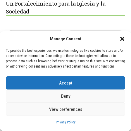
Un Fortalecimiento para la Iglesia y la
Sociedad
POPULAR
RECENT
Manage Consent
To provide the best experiences, we use technologies like cookies to store and/or
TECNOLOGÍA
December 24, 2025
access device information. Consenting to these technologies will allow us to
Vídeo impactante: BYD revela en
process data such as browsing behavior or unique IDs on this site. Not consenting
grabación cómo añadir 400 km de
or withdrawing consent, may adversely affect certain features and functions.
rango en apenas 5 minutos de carga
Accept
TECNOLOGÍA
February 9, 2026
Motor de 800 W, rango de 45 km y
Deny
ruedas todo terreno: este scooter cuesta
solo 300 euros y representa una
View preferences
adquisición impresionante
Privacy Policy
BLOG
December 24, 2025